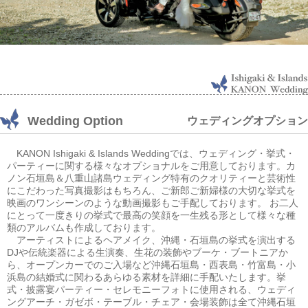
Wedding Option
ウェディングオプション
KANON Ishigaki & Islands Weddingでは、ウェディング・挙式・
パーティーに関する様々なオプショナルをご用意しております。カ
ノン石垣島＆八重山諸島ウェディング特有のクオリティーと芸術性
にこだわった写真撮影はもちろん、ご新郎ご新婦様の大切な挙式を
映画のワンシーンのような動画撮影もご手配しております。 お二人
にとって一度きりの挙式で最高の笑顔を一生残る形として様々な種
類のアルバムも作成しております。
アーティストによるヘアメイク、沖縄・石垣島の挙式を演出する
DJや伝統楽器による生演奏、生花の装飾やブーケ・ブートニアか
ら、オープンカーでのご入場など沖縄石垣島・西表島・竹富島・小
浜島の結婚式に関わるあらゆる素材を詳細に手配いたします。挙
式・披露宴パーティー・セレモニーフォトに使用される、ウェディ
ングアーチ・ガゼボ・テーブル・チェア・会場装飾は全て沖縄石垣