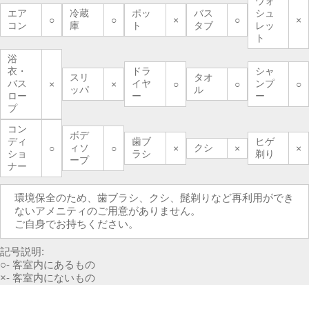
ウォ
エア
冷蔵
ポッ
バス
シュ
○
○
×
○
×
コン
庫
ト
タブ
レッ
ト
浴
衣・
ドラ
シャ
スリ
タオ
バス
イヤ
ンプ
×
×
○
○
○
ッパ
ル
ロー
ー
ー
プ
コン
ボデ
ディ
歯ブ
ヒゲ
ィソ
クシ
○
○
×
×
×
ショ
ラシ
剃り
ープ
ナー
環境保全のため、歯ブラシ、クシ、髭剃りなど再利用ができ
ないアメニティのご用意がありません。
ご自身でお持ちください。
記号説明:
○- 客室内にあるもの
×- 客室内にないもの