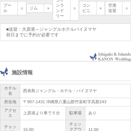
コイ
プー
ンラ
コン
空港
ジム
○
×
○
×
○
ル
ンド
ビニ
送迎
リー
■送迎：大原港～ジャングルホテルパイヌマヤ
前日までに予約が必要です
施設情報
ホテル
西表島ジャングル・ホテル・パイヌマヤ
名
所在地
〒907-1431 沖縄県八重山郡竹富町字高那243
アクセ
上原港より車で５分
駐車場
あり
ス
チェッ
チェッ
クアウ
15:00
11:00