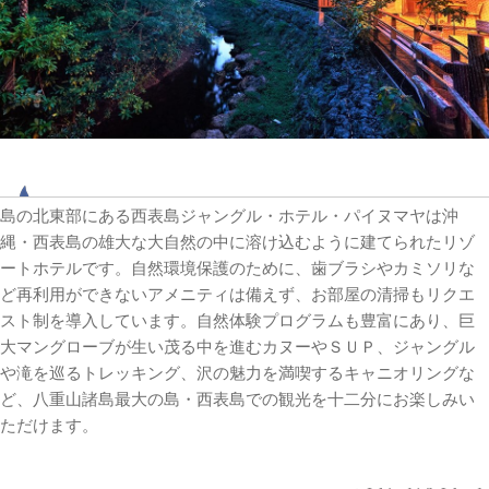
島の北東部にある西表島ジャングル・ホテル・パイヌマヤは沖
縄・西表島の雄大な大自然の中に溶け込むように建てられたリゾ
ートホテルです。自然環境保護のために、歯ブラシやカミソリな
ど再利用ができないアメニティは備えず、お部屋の清掃もリクエ
スト制を導入しています。自然体験プログラムも豊富にあり、巨
大マングローブが生い茂る中を進むカヌーやＳＵＰ、ジャングル
や滝を巡るトレッキング、沢の魅力を満喫するキャニオリングな
ど、八重山諸島最大の島・西表島での観光を十二分にお楽しみい
ただけます。