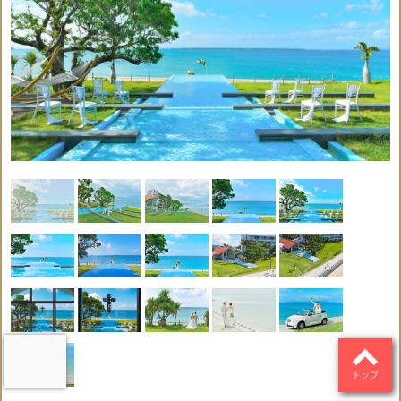
ウェ
会場
結婚
ドレ
ルカ
DVD
使用
証明
○
○
×
○
×
撮影
ス
ムボ
料
書
ード
フラ
ドレ
タキ
会場
式次
ワー
ス小
シー
○
×
×
○
×
装飾
第
シャ
物一
ド
ワー
式
ヘア
乾杯
パー
支度
ブー
メイ
ドリ
ティ
×
×
×
×
×
部屋
ケ
ク
ンク
ー
牧師
ラン
ブー
or司
ケー
チor
トニ
送迎
×
×
×
×
×
祭or
キ
ディ
ア
司式
ナー
者
日本人
リン
音楽
写真
ギフ
コーデ
グピ
○
○
○
×
×
演奏
撮影
ト
ィネー
ロー
ター
記号説明
トップ
挙式代金に含まれている
挙式代金に含まれていな
○
×