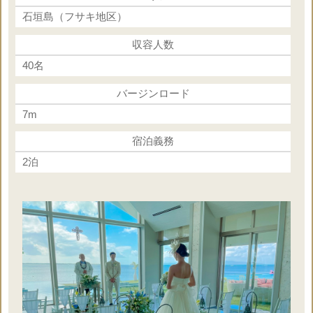
◇新婦ヘアメイク 40,000円
石垣島（フサキ地区）
◇ヘアメイク同行（挙式＋フォト）25,000円
◇フォト（挙式前＋挙式＋挙式後）
収容人数
約1.5時間 150カット 78,000円
40名
※挙式に必要なオプショナルの合計金額です
バージンロード
※挙式代金に合計金額を加算してください
7m
※人前式の場合は牧師様の料金は減額ください
宿泊義務
※その他様々なオプションを追加可能
2泊
下記オプション一覧をご参照ください