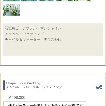
ロー
ター
記号説明
挙式代金に含まれている
挙式代金に含まれていな
○
×
もの。
いもの。
オプションページ
石垣島ビーチホテル・サンシャイン
チャペル・ウェディング
チャペル＆ウォーター・テラス外観
☆ドレス＆タキシードのお持込代金は無料です
◇基本挙式 ナチュラル・デコレーション
◇エイジングクロス（十字架）
◇エイジング祭壇
◇生花センターピースフラワー
Chapel Floral Wedding
◇アイルサイド・ランタン装飾
チャペル・フローラル・ウェディング
クラシックまたはコロニアルを選択可
￥498,000
◇アイルサイド・生花ホワイト＆グリーン装飾
◇生花のフラワーシャワー
他のパーティー会場との組み合わせが可能です。