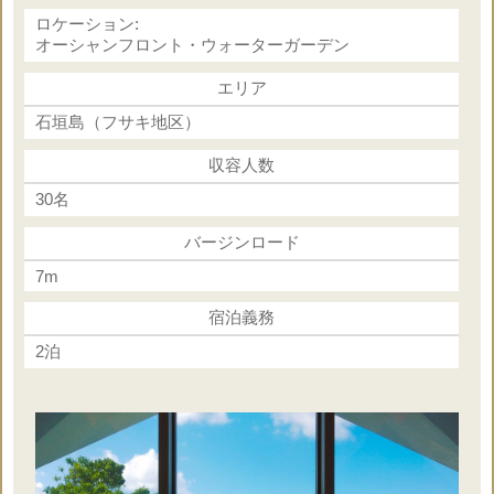
挙式基本パッケージ（神前式）
ロケーション:
オプション合計金額 203,000円
オーシャンフロント・ウォーターガーデン
【合計内訳】挙式＋フォト＋ヘアメイク
エリア
◇牧師様 60,000円
石垣島（フサキ地区）
◇新婦ヘアメイク 40,000円
◇ヘアメイク同行（挙式＋フォト）25,000円
収容人数
◇フォト（挙式前＋挙式＋挙式後）
30名
約1.5時間 150カット 78,000円
バージンロード
※挙式に必要なオプショナルの合計金額です
7m
※挙式代金に合計金額を加算してください
宿泊義務
※人前式の場合は牧師様の料金は減額ください
2泊
※その他様々なオプションを追加可能
下記オプション一覧をご参照ください