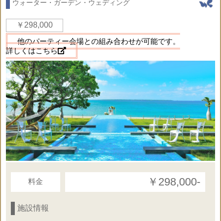
ウォーター・ガーデン・ウェディング
クラシックまたはコロニアルを選択可
￥298,000
◇アイルサイド・生花フルフラワー装飾
◇生花フルフラワー・バージンロード
他のパーティー会場との組み合わせが可能です。
詳しくはこちら
◇生花のフラワーシャワー
◇ティファニーチェア（各色選択可）
・ホワイト ・クリーム ・ブラウン
・ゴールド ・シルバー
◇チェア・サッシュ装飾
◇プリザーブドフラワーリングピロー
・グリーン ・ブルー ・ピンク
（レンタル）
◇ウェルカムボード
◇音楽演奏はサウンドシステムとなります
￥298,000‐
料金
施設情報