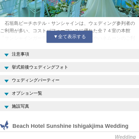
石垣島ビーチホテル・サンシャインは、ウェディング参列者の
ご利用が多い、コストパフォーマンスに優れた全７４室の本館
「サンシャインガーデン」と、ウェディングやハネムーンのご利
用が多い、ゆったりとした間取り全４０室オーシャンビューの新
館「オーシャンガーデン」からなるオーシャンフロント・ビーチ
注意事項
リゾートです。石垣島ビーチホテル・サンシャインは、広大な海
挙式前後ウェディングフォト
に流れ落ちるようなインフィニティプール、緑豊かなガーデン、
広大な海を一望する展望大浴場、２つのレストランなどリゾート
ウェディングパーティー
施設が非常に充実しています。
石垣島ビーチホテル・サンシャインは、多彩な挙式会場・パー
オプション一覧
ティー会場・フォトウェディングロケーションを持つ様々なウェ
ディングシーンを演出する全会場を通して一日一組限定のウェデ
施設写真
ィング・パラダイスです。石垣島ビーチホテル・サンシャインの
結婚式は、祭壇越しにウォーターテラスと広大な海が広がる海外
Beach Hotel Sunshine Ishigakjima Wedding
リゾートようなチャペル、アーチと海に流れ落ちるようなウォー
ターテラスのガーデン、真っ青な海とインフィニティプールを望
Wedding