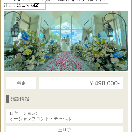
詳しくはこちら
◇ティファニーチェア（各色選択可）
・ホワイト ・クリーム ・ブラウン
・ゴールド ・シルバー
◇チェア・サッシュ装飾
◇プリザーブドフラワーリングピロー
・グリーン ・ブルー ・ピンク
（レンタル）
◇ウェルカムボード
◇音楽演奏はサウンドシステムとなります
￥498,000‐
料金
施設情報
挙式基本パッケージ（神前式）
オプション合計金額 203,000円
ロケーション:
【合計内訳】挙式＋フォト＋ヘアメイク
オーシャンフロント・チャペル
◇牧師様 60,000円
エリア