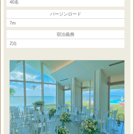
※挙式代金に合計金額を加算してください
40名
※人前式の場合は牧師様の料金は減額ください
バージンロード
※その他様々なオプションを追加可能
7m
下記オプション一覧をご参照ください
宿泊義務
2泊