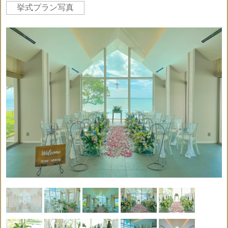
挙式プラン写真
ウェ
会場
結婚
ドレ
ルカ
DVD
使用
証明
○
○
×
○
×
撮影
ス
ムボ
料
書
ード
フラ
ドレ
タキ
会場
式次
ワー
ス小
シー
○
×
×
○
×
装飾
第
シャ
物一
ド
ワー
式
ヘア
乾杯
パー
支度
ブー
メイ
ドリ
ティ
×
×
×
×
×
部屋
ケ
ク
ンク
ー
牧師
ラン
ブー
or司
ケー
チor
トニ
送迎
×
×
×
×
×
祭or