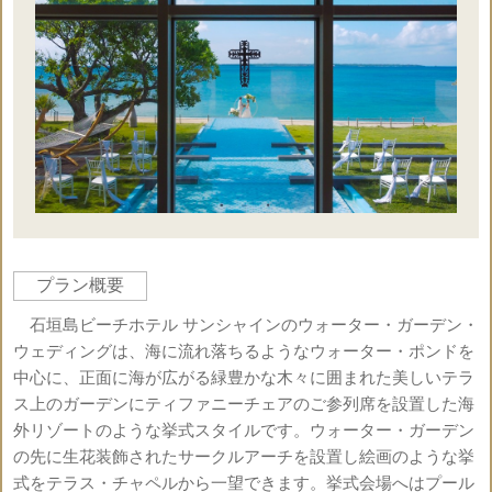
プラン概要
石垣島ビーチホテル サンシャインのウォーター・ガーデン・
ウェディングは、海に流れ落ちるようなウォーター・ポンドを
中心に、正面に海が広がる緑豊かな木々に囲まれた美しいテラ
ス上のガーデンにティファニーチェアのご参列席を設置した海
外リゾートのような挙式スタイルです。ウォーター・ガーデン
の先に生花装飾されたサークルアーチを設置し絵画のような挙
式をテラス・チャペルから一望できます。挙式会場へはプール