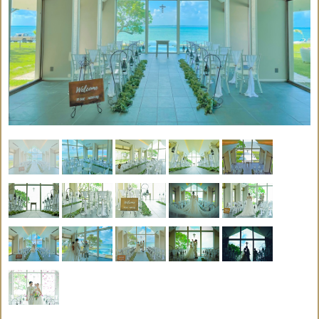
会場
結婚
ドレ
ルカ
DVD
使用
証明
○
○
×
○
×
撮影
ス
ムボ
料
書
ード
フラ
ドレ
タキ
会場
式次
ワー
ス小
シー
○
×
×
○
×
装飾
第
シャ
物一
ド
ワー
式
ヘア
乾杯
パー
支度
ブー
メイ
ドリ
ティ
×
×
×
×
×
部屋
ケ
ク
ンク
ー
牧師
ラン
ブー
or司
ケー
チor
トニ
送迎
×
×
×
×
×
祭or
キ
ディ
ア
司式
ナー
者
日本人
リン
音楽
写真
ギフ
コーデ
グピ
○
○
○
×
×
演奏
撮影
ト
ィネー
ロー
ター
記号説明
挙式代金に含まれている
挙式代金に含まれていな
○
×