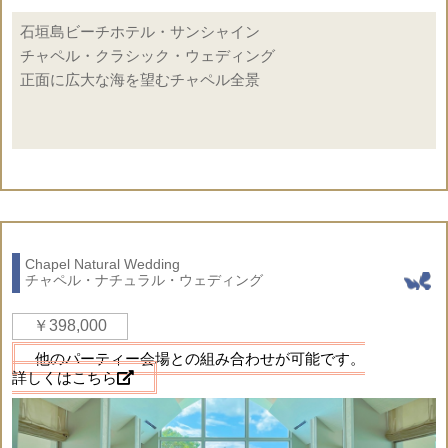
もの。
いもの。
オプションページ
石垣島ビーチホテル・サンシャイン
チャペル・クラシック・ウェディング
正面に広大な海を望むチャペル全景
☆ドレス＆タキシードのお持込代金は無料です
◇基本挙式 クラシック・デコレーション
◇エイジングクロス（十字架）
◇エイジング祭壇
◇アイルサイド・クラシックランタン装飾
Chapel Natural Wedding
◇アイルサイド・生花グリーンリーフ装飾
チャペル・ナチュラル・ウェディング
◇生花のフラワーシャワー
￥398,000
◇ティファニーチェア（各色選択可）
・ホワイト ・クリーム ・ブラウン
他のパーティー会場との組み合わせが可能です。
詳しくはこちら
・ゴールド ・シルバー
◇チェア・サッシュ装飾
◇プリザーブドフラワーリングピロー