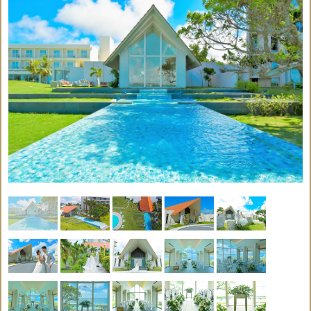
ウェ
会場
結婚
ドレ
ルカ
DVD
使用
証明
○
○
×
○
×
撮影
ス
ムボ
料
書
ード
フラ
ドレ
タキ
会場
式次
ワー
ス小
シー
○
×
×
○
×
装飾
第
シャ
物一
ド
ワー
式
ヘア
乾杯
パー
支度
ブー
メイ
ドリ
ティ
×
×
×
×
×
部屋
ケ
ク
ンク
ー
牧師
ラン
ブー
or司
ケー
チor
トニ
送迎
×
×
×
×
×
祭or
キ
ディ
ア
司式
ナー
者
日本人
リン
音楽
写真
ギフ
コーデ
グピ
×
○
○
×
×
演奏
撮影
ト
ィネー