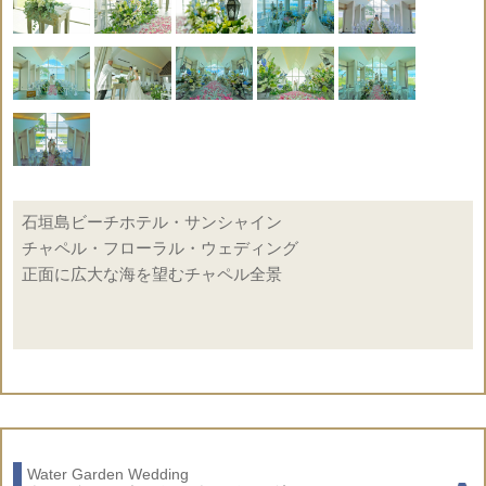
キ
ディ
ア
司式
ナー
者
日本人
リン
音楽
写真
ギフ
コーデ
グピ
○
○
○
×
×
演奏
撮影
ト
ィネー
ロー
ター
記号説明
挙式代金に含まれている
挙式代金に含まれていな
○
×
もの。
いもの。
オプションページ
石垣島ビーチホテル・サンシャイン
チャペル・フローラル・ウェディング
正面に広大な海を望むチャペル全景
☆ドレス＆タキシードのお持込代金は無料です
◇基本挙式 フローラル・デコレーション
◇エイジングクロス（十字架）
◇エイジング祭壇
◇生花センターピースフラワー
Water Garden Wedding
◇アイルサイド・ランタン装飾