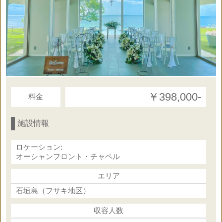
・グリーン ・ブルー ・ピンク
（レンタル）
◇ウェルカムボード
◇音楽演奏はサウンドシステムとなります
￥398,000‐
料金
挙式基本パッケージ（神前式）
オプション合計金額 203,000円
施設情報
【合計内訳】挙式＋フォト＋ヘアメイク
◇牧師様 60,000円
ロケーション:
◇新婦ヘアメイク 40,000円
オーシャンフロント・チャペル
◇ヘアメイク同行（挙式＋フォト）25,000円
エリア
◇フォト（挙式前＋挙式＋挙式後）
石垣島（フサキ地区）
約1.5時間 150カット 78,000円
収容人数
※挙式に必要なオプショナルの合計金額です