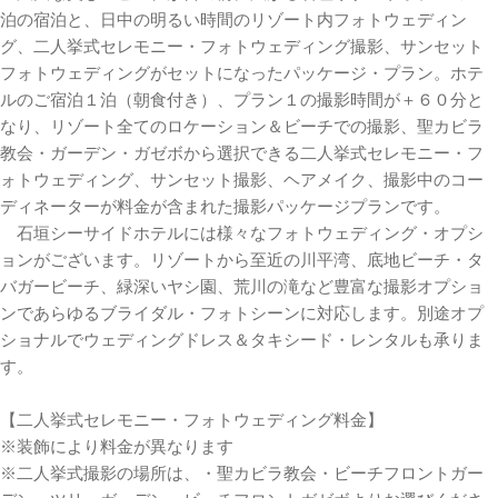
泊の宿泊と、日中の明るい時間のリゾート内フォトウェディン
グ、二人挙式セレモニー・フォトウェディング撮影、サンセット
フォトウェディングがセットになったパッケージ・プラン。ホテ
ルのご宿泊１泊（朝食付き）、プラン１の撮影時間が＋６０分と
なり、リゾート全てのロケーション＆ビーチでの撮影、聖カビラ
教会・ガーデン・ガゼボから選択できる二人挙式セレモニー・フ
ォトウェディング、サンセット撮影、ヘアメイク、撮影中のコー
ディネーターが料金が含まれた撮影パッケージプランです。
石垣シーサイドホテルには様々なフォトウェディング・オプシ
ョンがございます。リゾートから至近の川平湾、底地ビーチ・タ
バガービーチ、緑深いヤシ園、荒川の滝など豊富な撮影オプショ
ンであらゆるブライダル・フォトシーンに対応します。別途オプ
ショナルでウェディングドレス＆タキシード・レンタルも承りま
す。
【二人挙式セレモニー・フォトウェディング料金】
※装飾により料金が異なります
※二人挙式撮影の場所は、・聖カビラ教会・ビーチフロントガー