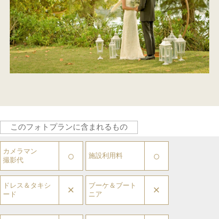
このフォトプランに含まれるもの
カメラマン
○
○
施設利用料
撮影代
ドレス＆タキシ
ブーケ＆ブート
×
×
ード
ニア