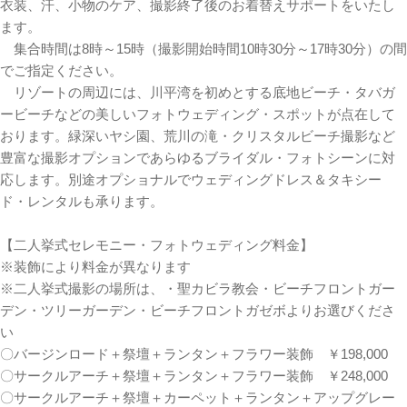
衣装、汗、小物のケア、撮影終了後のお着替えサポートをいたし
ます。
集合時間は8時～15時（撮影開始時間10時30分～17時30分）の間
でご指定ください。
リゾートの周辺には、川平湾を初めとする底地ビーチ・タバガ
ービーチなどの美しいフォトウェディング・スポットが点在して
おります。緑深いヤシ園、荒川の滝・クリスタルビーチ撮影など
豊富な撮影オプションであらゆるブライダル・フォトシーンに対
応します。別途オプショナルでウェディングドレス＆タキシー
ド・レンタルも承ります。
【二人挙式セレモニー・フォトウェディング料金】
※装飾により料金が異なります
※二人挙式撮影の場所は、・聖カビラ教会・ビーチフロントガー
デン・ツリーガーデン・ビーチフロントガゼボよりお選びくださ
い
〇バージンロード＋祭壇＋ランタン＋フラワー装飾 ￥198,000
〇サークルアーチ＋祭壇＋ランタン＋フラワー装飾 ￥248,000
〇サークルアーチ＋祭壇＋カーペット＋ランタン＋アップグレー