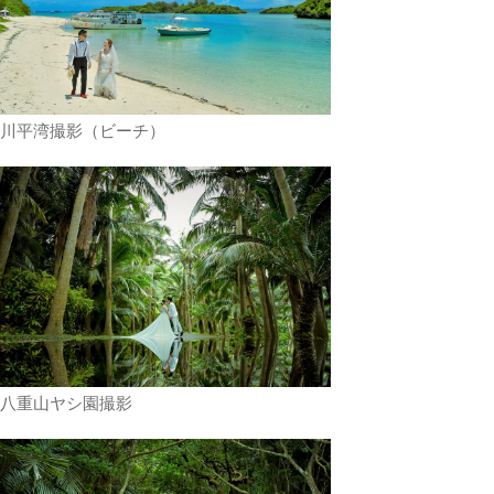
川平湾撮影（ビーチ）
八重山ヤシ園撮影