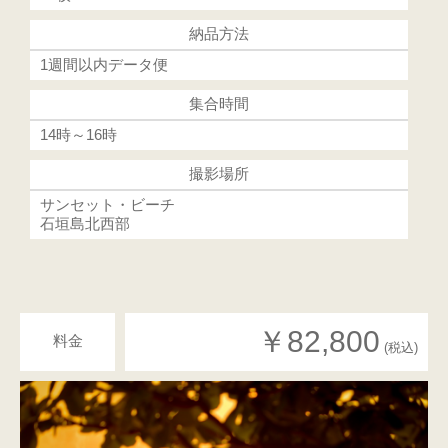
納品方法
1週間以内データ便
集合時間
14時～16時
撮影場所
サンセット・ビーチ
石垣島北西部
￥82,800
料金
(税込)