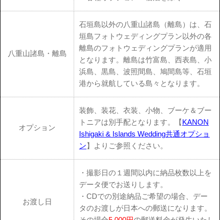
石垣島以外の八重山諸島（離島）は、石
垣島フォトウェディングプラン以外の各
離島のフォトウェディングプランが適用
八重山諸島・離島
となります。離島は竹富島、西表島、小
浜島、黒島、波照間島、鳩間島等、石垣
港から就航している島々となります。
装飾、装花、衣装、小物、ブーケ＆ブー
トニアは別手配となります。【
KANON
オプション
Ishigaki & Islands Wedding
共通オプショ
ン
】よりご参照ください。
・撮影日の１週間以内に納品枚数以上を
データ便でお送りします。
・CDでの別途納品ご希望の場合、デー
お渡し日
タのお渡しが日本への郵送になります。
その場合
5,000円
の郵送料金が発生いたし