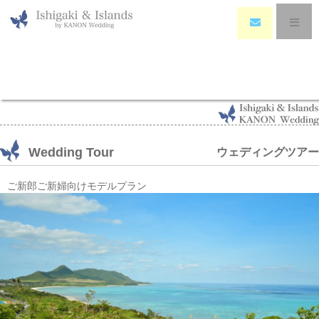
HOME
>
Travel & Tour
>
BLESS BALI Tour
>
Wedding Tour
>
【関西発着】ピーチ
アビエーション利用 石垣島5日間
Wedding Tour
ウェディングツアー
ご新郎ご新婦向けモデルプラン